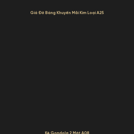
Giá Đỡ Bảng Khuyến Mãi Kim Loại A25
Kệ Gondola 2 Mặt A08