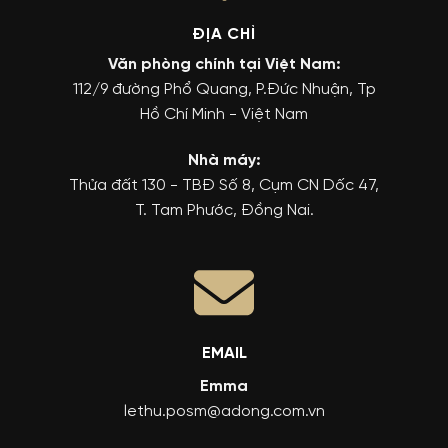
ĐỊA CHỈ
Văn phòng chính tại Việt Nam:
112/9 đường Phổ Quang, P.Đức Nhuận, Tp
Hồ Chí Minh - Việt Nam
Nhà máy:
Thửa đất 130 - TBĐ Số 8, Cụm CN Dốc 47,
T. Tam Phước, Đồng Nai.
EMAIL
Emma
lethu.posm@adong.com.vn