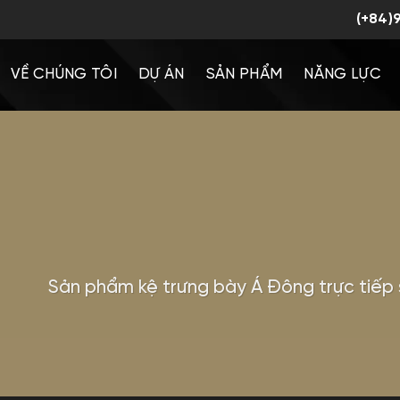
(+84)
VỀ CHÚNG TÔI
DỰ ÁN
SẢN PHẨM
NĂNG LỰC
Sản phẩm kệ trưng bày Á Đông trực tiếp 