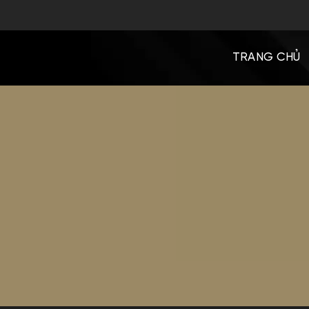
Bỏ
qua
nội
TRANG CHỦ
dung