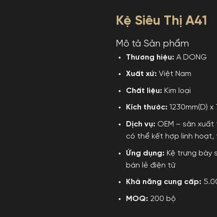
Kệ Siêu Thị A41
Mô tả Sản phẩm
Thương hiệu:
A DONG
Xuất xứ:
Việt Nam
Chất liệu:
Kim loại
Kích thước:
1230mm(D) x 
Dịch vụ:
OEM – sản xuất t
có thể kết hợp linh hoạt,
Ứng dụng:
Kệ trưng bày 
bán lẻ điện tử
Khả năng cung cấp:
5.0
MOQ:
200 bộ