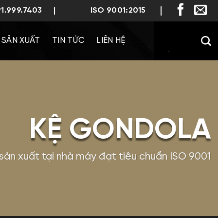
91.999.7403
ISO 9001:2015
SẢN XUẤT
TIN TỨC
LIÊN HỆ
KỆ GONDOLA
sản xuất tại nhà máy đạt tiêu chuẩn ISO 9001