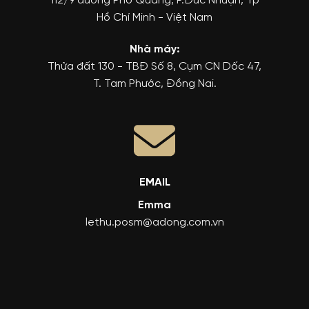
112/9 đường Phổ Quang, P.Đức Nhuận, Tp
Hồ Chí Minh - Việt Nam
Nhà máy:
Thửa đất 130 - TBĐ Số 8, Cụm CN Dốc 47,
T. Tam Phước, Đồng Nai.
EMAIL
Emma
lethu.posm@adong.com.vn