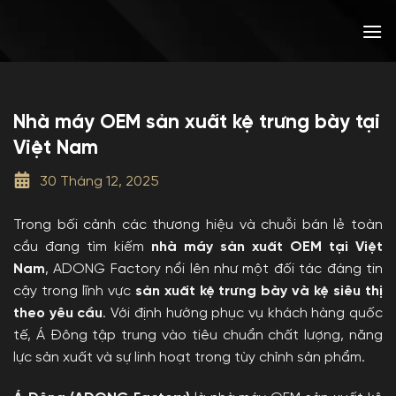
Bỏ
qua
nội
dung
Nhà máy OEM sản xuất kệ trưng bày tại
Việt Nam
30 Tháng 12, 2025
Trong bối cảnh các thương hiệu và chuỗi bán lẻ toàn
cầu đang tìm kiếm
nhà máy sản xuất OEM tại Việt
Nam
, ADONG Factory nổi lên như một đối tác đáng tin
cậy trong lĩnh vực
sản xuất kệ trưng bày và kệ siêu thị
theo yêu cầu
. Với định hướng phục vụ khách hàng quốc
tế, Á Đông tập trung vào tiêu chuẩn chất lượng, năng
lực sản xuất và sự linh hoạt trong tùy chỉnh sản phẩm.