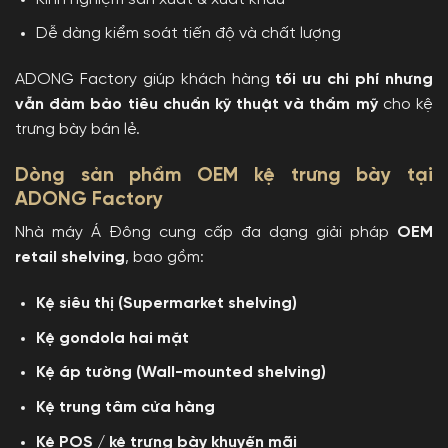
Dễ dàng kiểm soát tiến độ và chất lượng
ADONG Factory giúp khách hàng
tối ưu chi phí nhưng
vẫn đảm bảo tiêu chuẩn kỹ thuật và thẩm mỹ
cho kệ
trưng bày bán lẻ.
Dòng sản phẩm OEM kệ trưng bày tại
ADONG Factory
Nhà máy Á Đông cung cấp đa dạng giải pháp
OEM
retail shelving
, bao gồm:
Kệ siêu thị (Supermarket shelving)
Kệ gondola hai mặt
Kệ áp tường (Wall-mounted shelving)
Kệ trung tâm cửa hàng
Kệ POS / kệ trưng bày khuyến mãi