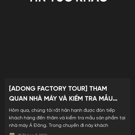
[ADONG FACTORY TOUR] THAM
QUAN NHÀ MÁY VÀ KIỂM TRA MẪU
SẢN PHẨM TẠI NHÀ MÁY KỆ TRƯNG
Hôm qua, chúng tôi rất hân hạnh được đón tiếp
BÀY Á ĐÔNG
khách hàng đến thăm và kiểm tra mẫu sản phẩm tại
nhà máy Á Đông. Trong chuyến đi này khách