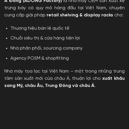
Á Đông (ADONG Factory)
là nhà máy OEM sản xuất kệ
trưng bày có quy mô hàng đầu tại Việt Nam, chuyên
cung cấp giải pháp
retail shelving & display racks
cho:
Thương hiệu bán lẻ quốc tế
Chuỗi siêu thị & cửa hàng tiện lợi
Nhà phân phối, sourcing company
Agency POSM & shopfitting
Nhà máy tọa lạc tại Việt Nam – một trong những trung
tâm sản xuất mới của châu Á, thuận lợi cho
xuất khẩu
sang Mỹ, châu Âu, Trung Đông và châu Á
.