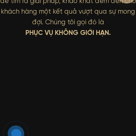
để tìm ra giải pháp, khao khát đem đến cho
khách hàng một kết quả vượt qua sự mong
đợi. Chúng tôi gọi đó là
PHỤC VỤ KHÔNG GIỚI HẠN.