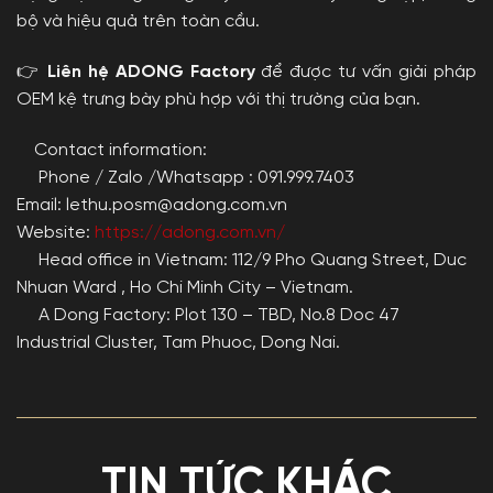
bộ và hiệu quả trên toàn cầu.
👉
Liên hệ ADONG Factory
để được tư vấn giải pháp
OEM kệ trưng bày phù hợp với thị trường của bạn.
Contact information:
Phone / Zalo /Whatsapp : 091.999.7403
Email: lethu.posm@adong.com.vn
Website:
https://adong.com.vn/
Head office in Vietnam: 112/9 Pho Quang Street, Duc
Nhuan Ward , Ho Chi Minh City – Vietnam.
A Dong Factory: Plot 130 – TBD, No.8 Doc 47
Industrial Cluster, Tam Phuoc, Dong Nai.
TIN TỨC KHÁC