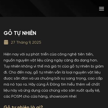
Bỏ
qua
nội
dung
GỖ TỰ NHIÊN
27 Tháng 9, 2025
Hiện nay với sự phát triển của công nghệ tiên tiến,
nguồn nguyên vật liệu cũng ngày càng đa dạng hơn.
Tuy nhiên không vì thế mà giá trị của gỗ tự nhiên bị giảm
đi. Cho đến nay, gỗ tự nhiên vẫn là loại nguyên vật liệu
được săn đón và ưa chuộng bởi sự sang trọng, cao cấp
mà nó tạo ra. Hãy cùng Á Đông tìm hiểu thêm về chất
liệu này và ứng dụng của chúng vào sản xuất quầy kệ,
các POSM cho cửa hàng, showroom nhé!
Gỗ tự nhiên là gì?