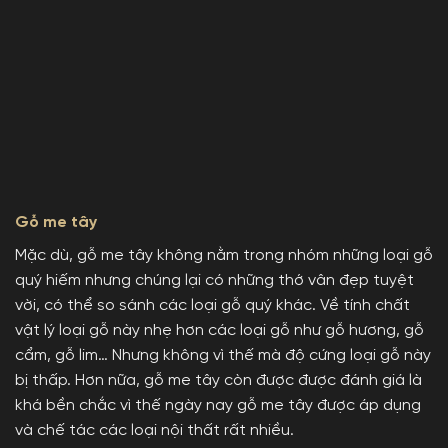
Gỗ me tây
Mặc dù, gỗ me tây không nằm trong nhóm những loại gỗ
quý hiếm nhưng chúng lại có những thớ vân đẹp tuyệt
vời, có thể so sánh các loại gỗ quý khác. Về tính chất
vật lý loại gỗ này nhẹ hơn các loại gỗ như gỗ hương, gỗ
cẩm, gỗ lim… Nhưng không vì thế mà độ cứng loại gỗ này
bị thấp. Hơn nữa, gỗ me tây còn được được đánh giá là
khá bền chắc vì thế ngày nay gỗ me tây được áp dụng
và chế tác các loại nội thất rất nhiều.