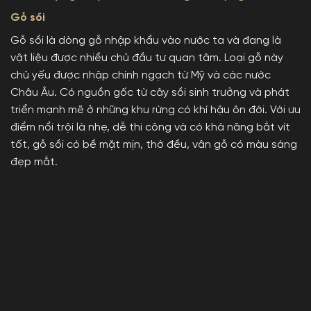
Gỗ sồi
Gỗ sồi là dòng gỗ nhập khẩu vào nước ta và đang là
vật liệu được nhiều chủ đầu tư quan tâm. Loại gỗ này
chủ yếu được nhập chính ngạch từ Mỹ và các nước
Châu Âu. Có nguồn gốc từ cây sồi sinh trưởng và phát
triển mạnh mẽ ở những khu rừng có khí hậu ôn đới. Với ưu
điểm nổi trội là nhẹ, dễ thi công và có khả năng bắt vít
tốt, gỗ sồi có bề mặt mịn, thớ đều, vân gỗ có màu sáng
đẹp mắt.