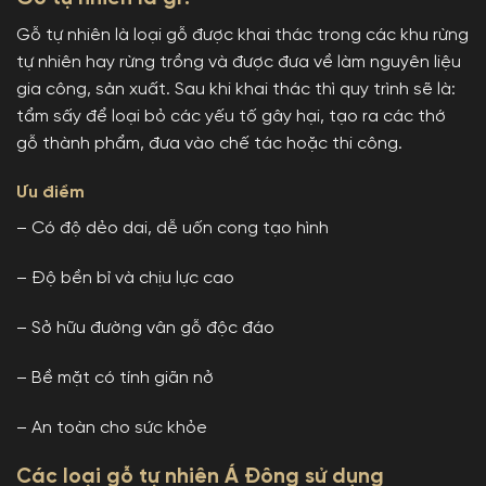
Gỗ tự nhiên là loại gỗ được khai thác trong các khu rừng
tự nhiên hay rừng trồng và được đưa về làm nguyên liệu
gia công, sản xuất. Sau khi khai thác thì quy trình sẽ là:
tẩm sấy để loại bỏ các yếu tố gây hại, tạo ra các thớ
gỗ thành phẩm, đưa vào chế tác hoặc thi công.
Ưu điểm
– Có độ dẻo dai, dễ uốn cong tạo hình
– Độ bền bỉ và chịu lực cao
– Sở hữu đường vân gỗ độc đáo
– Bề mặt có tính giãn nở
– An toàn cho sức khỏe
Các loại gỗ tự nhiên Á Đông sử dụng