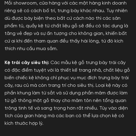
Mỗi showroom, cửa hàng với các mặt hàng kinh doanh
riêng sẽ có cách bố trí, trưng bày khác nhau. Tuy nhiên
dù được bày biện theo bất cứ cách nào thì các sản
phẩm tủ, quầy kệ từ chất liệu gỗ sẽ đều có tác dụng là
tăng vẻ đẹp và sự ấn tượng cho không gian, khiến bất
cứ ai khi đến tham quan đều thấy hài lòng, từ đó kích
thích nhu cầu mua sắm.
Kệ trái cây siêu thị:
Các mẫu kệ gỗ trưng bày trái cây
có đặc điểm tuyệt vời là thiết kế trang nhã, chất liệu gỗ
biến chiếc kệ không chỉ phục vụ mục đích trưng bày trái
cây, rau củ mà còn trang trí cho siêu thị. Loại kệ này có
phần khung làm từ sắt và sử dụng phần mâm được làm
từ gỗ thông mặt gỗ thay cho mâm tôn nên tổng quan
trông tinh tế và sang trọng hơn rất nhiều. Tùy vào diện
tích của gian hàng mà các bạn có thể lựa chọn kệ có
kích thước hợp lý.