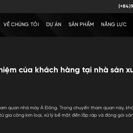
(+84)
VỀ CHÚNG TÔI
DỰ ÁN
SẢN PHẨM
NĂNG LỰC
iệm của khách hàng tại nhà sản x
tham quan nhà máy Á Đông. Trong chuyến tham quan này, kh
 từ gia công kim loại, xử lý bề mặt đến lắp ráp và đóng gói s