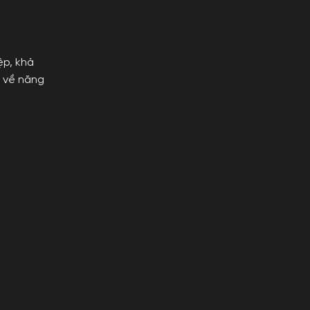
ệp, khả
n về năng