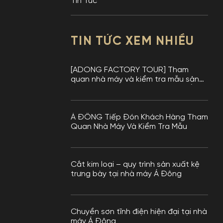
Tin Tức
TIN TỨC XEM NHIỀU
[ADONG FACTORY TOUR] Tham
quan nhà máy và kiểm tra mẫu sản
phẩm tại nhà máy Kệ Trưng Bày Á
Đông
Á ĐÔNG Tiếp Đón Khách Hàng Tham
Quan Nhà Máy Và Kiểm Tra Mẫu
Cắt kim loại – quy trình sản xuất kệ
trưng bày tại nhà máy Á Đông
Chuyền sơn tĩnh điện hiện đại tại nhà
máy Á Đông