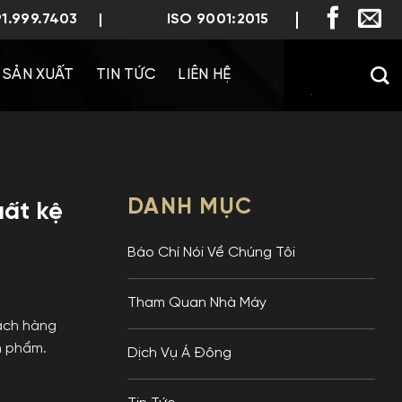
91.999.7403
ISO 9001:2015
SẢN XUẤT
TIN TỨC
LIÊN HỆ
DANH MỤC
uất kệ
Báo Chí Nói Về Chúng Tôi
Tham Quan Nhà Máy
ách hàng
ản phẩm.
Dịch Vụ Á Đông