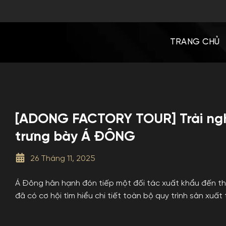
Bỏ
qua
nội
TRANG CHỦ
dung
[ADONG FACTORY TOUR] Trải ngh
trưng bày Á ĐÔNG
26 Tháng 11, 2025
Á Đông hân hạnh đón tiếp một đối tác xuất khẩu đến 
đã có cơ hội tìm hiểu chi tiết toàn bộ quy trình sản xuất