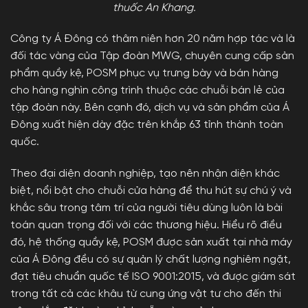
thuốc An Khang.
Công ty Á Đông có thâm niên hơn 20 năm hợp tác và là
đối tác vàng của Tập đoàn MWG, chuyên cung cấp sản
phẩm quầy kệ, POSM phục vụ trưng bày và bán hàng
cho hàng nghìn công trình thuộc các chuỗi bán lẻ của
tập đoàn này. Bên cạnh đó, dịch vụ và sản phẩm của Á
Đông xuất hiện dày đặc trên khắp 63 tỉnh thành toàn
quốc.
Theo đại diện doanh nghiệp, tạo nên nhận diện khác
biệt, nổi bật cho chuỗi cửa hàng để thu hút sự chú ý và
khắc sâu trong tâm trí của người tiêu dùng luôn là bài
toán quan trọng đối với các thương hiệu. Hiểu rõ điều
đó, hệ thống quầy kệ, POSM được sản xuất tại nhà máy
của Á Đông đều có sự quản lý chất lượng nghiêm ngặt,
đạt tiêu chuẩn quốc tế ISO 9001:2015, và được giám sát
trong tất cả các khâu từ cung ứng vật tư cho đến thi