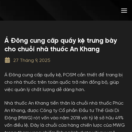
Bỏ
qua
nội
dung
Á Đông cung cấp quầy kệ trưng bày
cho chuỗi nhà thuốc An Khang
27 Tháng 9, 2025
Á Đông cung cấp quầy kệ, POSM cần thiết để trang bị
cho nhà thuốc trên toàn quốc trở nên đồng bộ, giúp
việc quản lý chất lượng dễ dàng hơn.
Nhà thuốc An Khang tiền thân là chuỗi nhà thuốc Phúc
An Khang, được Công ty Cổ phần Đầu tư Thế Giới Di
Động (MWG) rót vốn vào năm 2018 với tỷ lệ sở hữu 49%
vốn điều lệ. Đây là chuỗi cửa hàng chiến lược của MWG