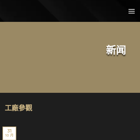
跳
到
内
容
新闻
工廠參觀
31
10 月