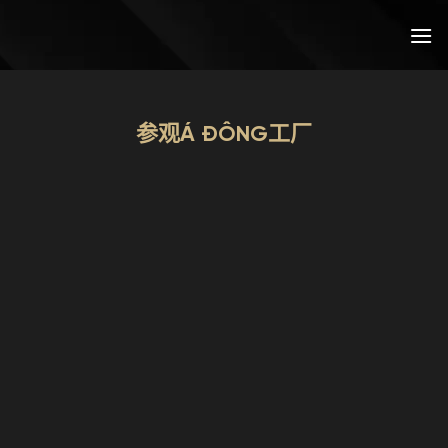
跳
到
内
容
参观Á ĐÔNG工厂